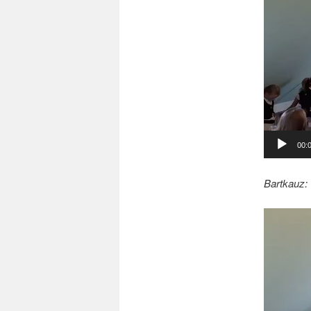
00:
Bartkauz:
Video-
Player