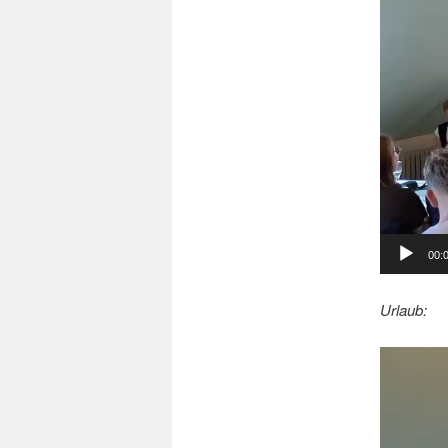
00:
Urlaub:
Video-
Player