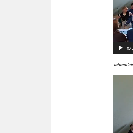
00:
Jahrestiet
Video-
Player