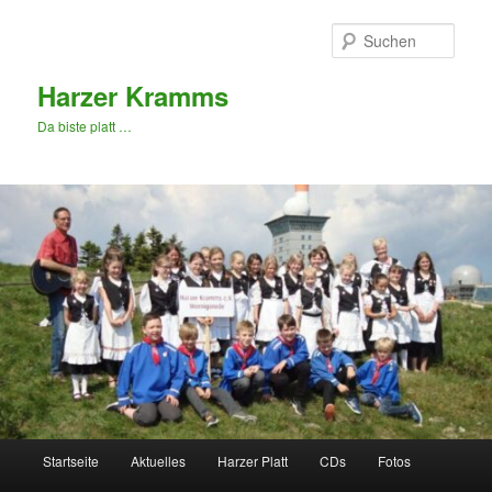
Zum
primären
Such
Inhalt
springen
Harzer Kramms
Da biste platt …
Hauptmenü
Startseite
Aktuelles
Harzer Platt
CDs
Fotos