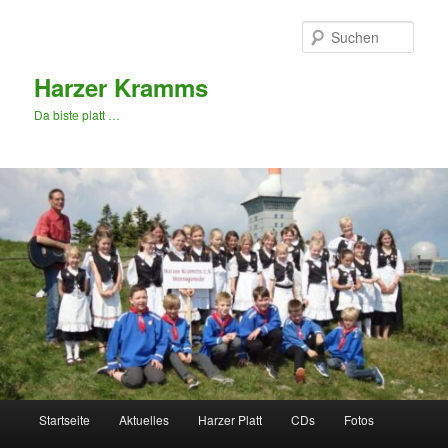
Zum
primären
Such
Inhalt
springen
Harzer Kramms
Da biste platt …
Hauptmenü
Startseite
Aktuelles
Harzer Platt
CDs
Fotos