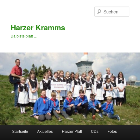
Zum
primären
Such
Inhalt
springen
Harzer Kramms
Da biste platt …
Hauptmenü
Startseite
Aktuelles
Harzer Platt
CDs
Fotos