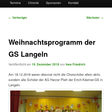
Termine
Chronik
Sponsoren
Kontakt
Beitragsnavigation
←
Vorheriger
Nächster
→
Weihnachtsprogramm der
GS Langeln
Veröffentlicht am
19. Dezember 2018
von
Ines Friedrich
Am 18.12.2018 waren diesmal nicht die Chorschüler allein aktiv,
sondern alle Schüler der AG Harzer Platt der Erich-Kästner-GS in
Langeln.