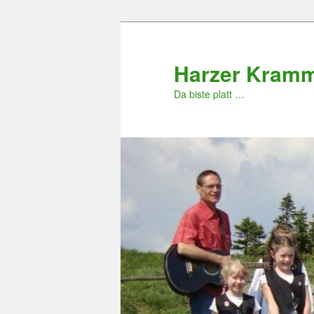
Zum
primären
Inhalt
Harzer Kram
springen
Da biste platt …