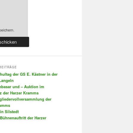
peichern.
BEITRÄGE
chultag der GS E. Kästner in der
 Langeln
nbasar und – Auktion im
tz der Harzer Kramms
tgliedervollversammlung der
ramms
in Silstedt
 Bühnenauftritt der Harzer