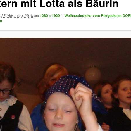
ern mit Lotta als Bäurin
t
27. November 2018
am
1280 × 1920
in
Weihnachtsfeier vom Pflegedienst DORI
en