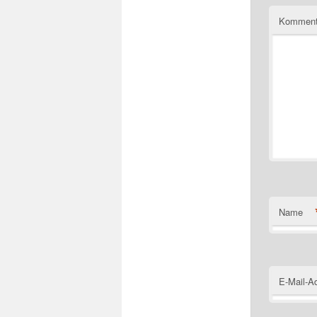
Komment
Name
E-Mail-A