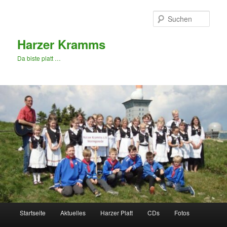
Zum
primären
Such
Inhalt
springen
Harzer Kramms
Da biste platt …
Hauptmenü
Startseite
Aktuelles
Harzer Platt
CDs
Fotos