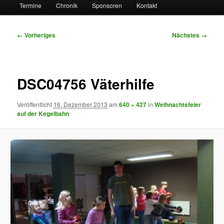
Termine
Chronik
Sponsoren
Kontakt
Bilder-
← Vorheriges
Nächstes →
Navigation
DSC04756 Väterhilfe
Veröffentlicht
16. Dezember 2013
am
640 × 427
in
Weihnachtsfeier
auf der Kegelbahn