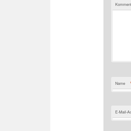
Komment
Name
E-Mail-A