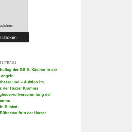
peichern.
BEITRÄGE
chultag der GS E. Kästner in der
 Langeln
nbasar und – Auktion im
tz der Harzer Kramms
tgliedervollversammlung der
ramms
in Silstedt
 Bühnenauftritt der Harzer