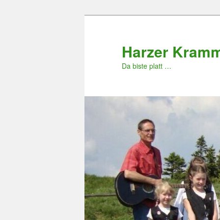
Zum
primären
Inhalt
Harzer Kram
springen
Da biste platt …