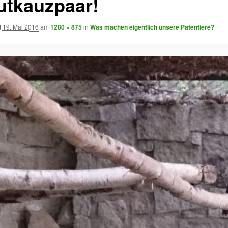
utkauzpaar!
t
19. Mai 2016
am
1280 × 875
in
Was machen eigentlich unsere Patentiere?