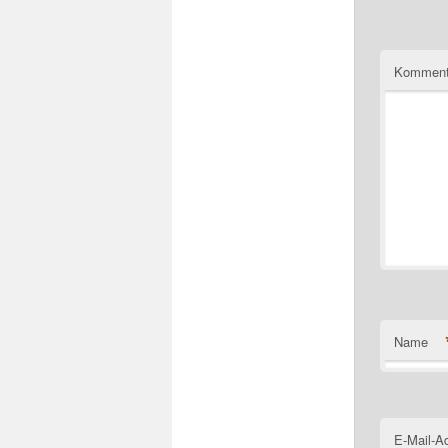
Komment
Name
E-Mail-A