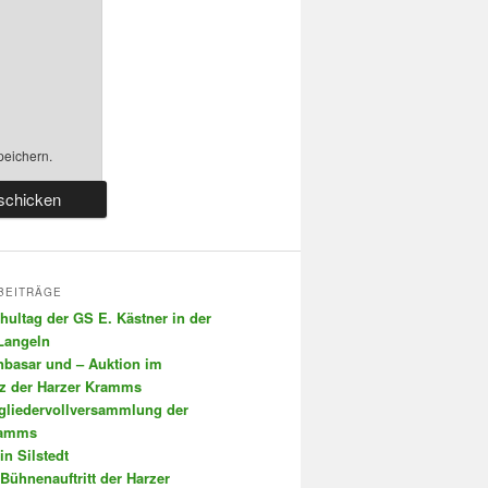
peichern.
BEITRÄGE
chultag der GS E. Kästner in der
 Langeln
nbasar und – Auktion im
tz der Harzer Kramms
tgliedervollversammlung der
ramms
in Silstedt
 Bühnenauftritt der Harzer