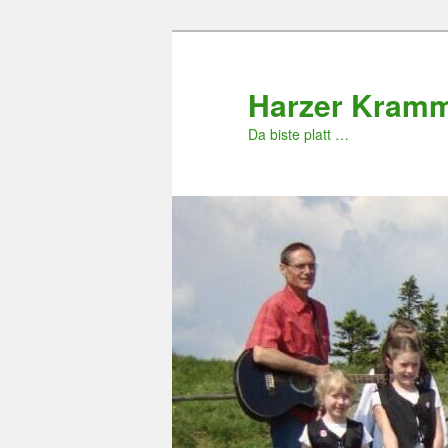
Zum
primären
Inhalt
Harzer Kram
springen
Da biste platt …