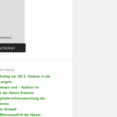
peichern.
BEITRÄGE
chultag der GS E. Kästner in der
 Langeln
nbasar und – Auktion im
tz der Harzer Kramms
tgliedervollversammlung der
ramms
in Silstedt
 Bühnenauftritt der Harzer