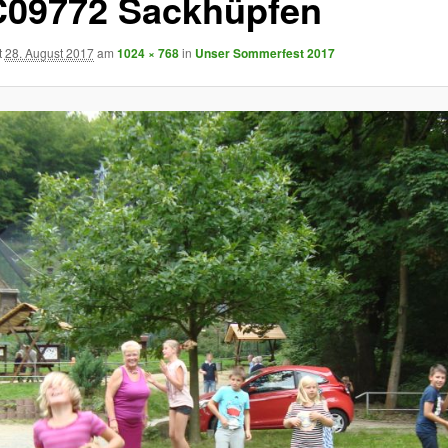
09772 Sackhüpfen
t
28. August 2017
am
1024 × 768
in
Unser Sommerfest 2017