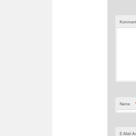
Komment
Name
E-Mail-A