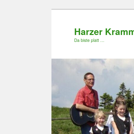
Zum
primären
Inhalt
Harzer Kram
springen
Da biste platt …