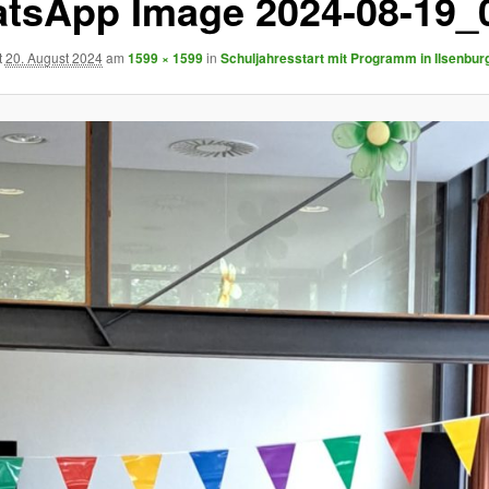
tsApp Image 2024-08-19_
t
20. August 2024
am
1599 × 1599
in
Schuljahresstart mit Programm in Ilsenbur