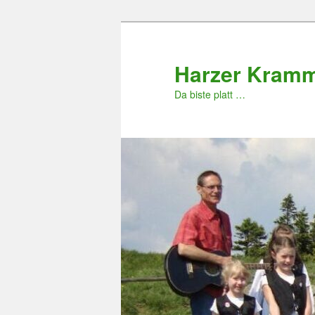
Zum
primären
Inhalt
Harzer Kram
springen
Da biste platt …