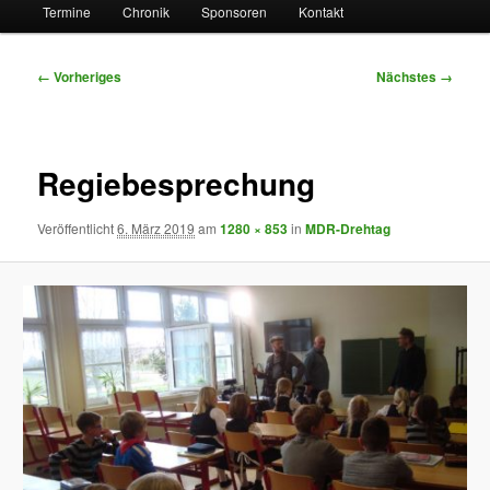
Termine
Chronik
Sponsoren
Kontakt
Bilder-
← Vorheriges
Nächstes →
Navigation
Regiebesprechung
Veröffentlicht
6. März 2019
am
1280 × 853
in
MDR-Drehtag