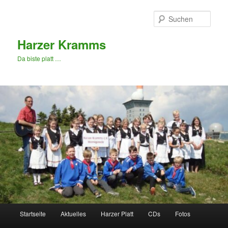
Zum
primären
Such
Inhalt
springen
Harzer Kramms
Da biste platt …
Hauptmenü
Startseite
Aktuelles
Harzer Platt
CDs
Fotos