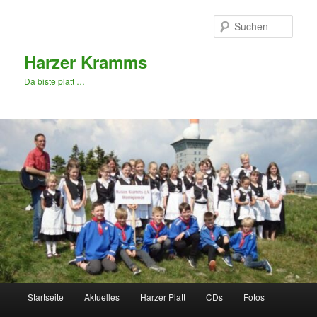
Zum
primären
Such
Inhalt
springen
Harzer Kramms
Da biste platt …
Hauptmenü
Startseite
Aktuelles
Harzer Platt
CDs
Fotos