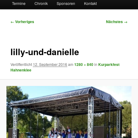
Termine
Chronik
Sponsoren
Kontakt
Bilder-
← Vorheriges
Nächstes →
Navigation
lilly-und-danielle
Veröffentlicht
12. September 2016
am
1280 × 840
in
Kurparkfest
Hahnenklee