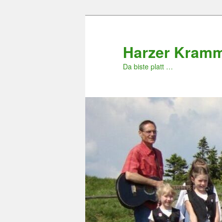
Zum
primären
Inhalt
Harzer Kram
springen
Da biste platt …