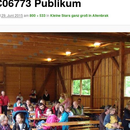
06773 Publikum
t
29. Juni 2015
am
800 × 533
in
Kleine Stars ganz groß in Altenbrak