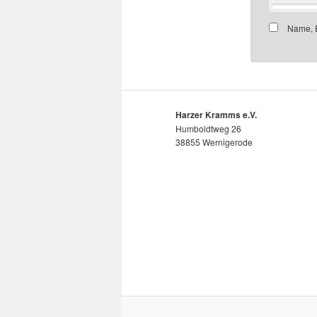
Name, E
Harzer Kramms e.V.
Humboldtweg 26
38855 Wernigerode