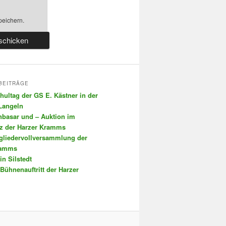
peichern.
BEITRÄGE
chultag der GS E. Kästner in der
 Langeln
nbasar und – Auktion im
tz der Harzer Kramms
tgliedervollversammlung der
ramms
in Silstedt
 Bühnenauftritt der Harzer