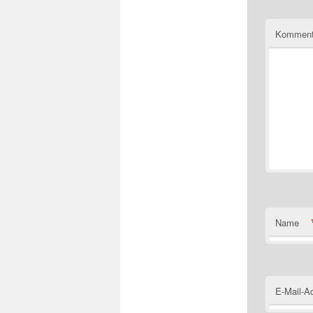
Komment
Name
E-Mail-A