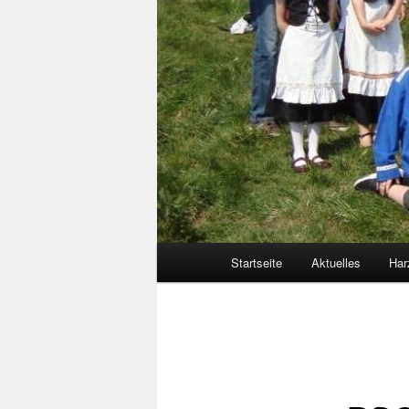
Hauptmenü
Startseite
Aktuelles
Har
Bilder-
Navigation