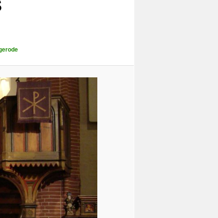
S
ngerode