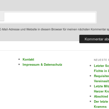
-Mail-Adresse und Website in diesem Browser für meinen nächsten Kommentar s
Kontakt
NEUESTE 
Impressum & Datenschutz
Letzter S
Fichte in
Requisite
Vereinssi
Letzte Mi
Harzer K
Abschied 
Der letzte
Kramms