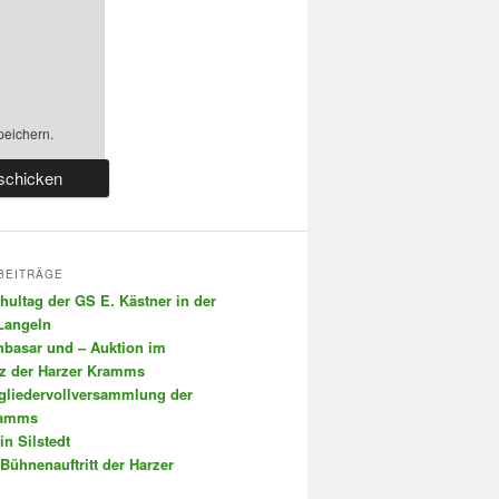
peichern.
BEITRÄGE
chultag der GS E. Kästner in der
 Langeln
nbasar und – Auktion im
tz der Harzer Kramms
tgliedervollversammlung der
ramms
in Silstedt
 Bühnenauftritt der Harzer