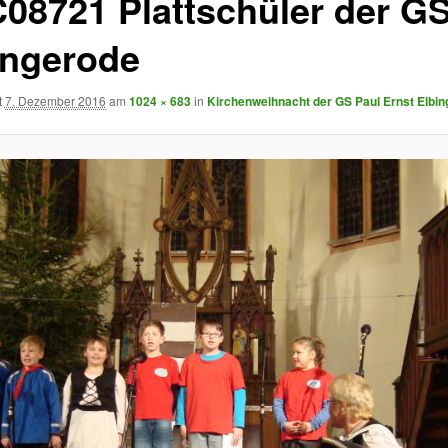
08721 Plattschüler der G
ingerode
t
7. Dezember 2016
am
1024 × 683
in
Kirchenweihnacht der GS Paul Ernst Elbi