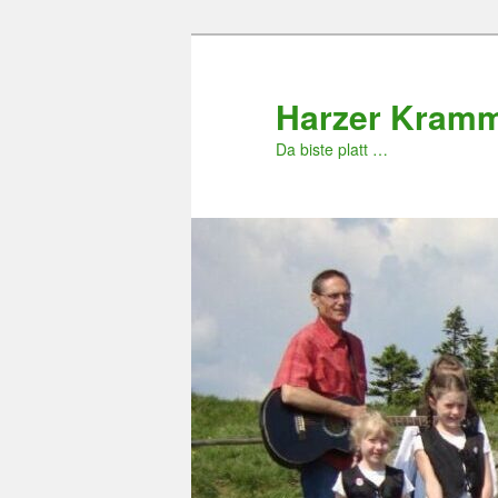
Zum
primären
Inhalt
Harzer Kram
springen
Da biste platt …