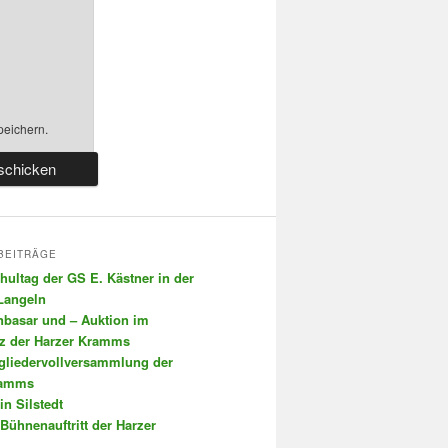
peichern.
BEITRÄGE
chultag der GS E. Kästner in der
 Langeln
nbasar und – Auktion im
tz der Harzer Kramms
tgliedervollversammlung der
ramms
in Silstedt
 Bühnenauftritt der Harzer