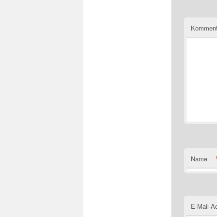
Komment
Name
E-Mail-A