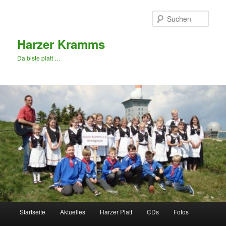
Zum
primären
Such
Inhalt
springen
Harzer Kramms
Da biste platt …
Hauptmenü
Startseite
Aktuelles
Harzer Platt
CDs
Fotos