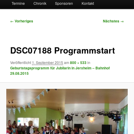
Termine
Chronik
Sponsoren
Kontakt
Bilder-
← Vorheriges
Nächstes →
Navigation
DSC07188 Programmstart
Veröffentlicht
1. September 2015
am
800 × 533
in
Geburtstagsprogramm für Jubilarin in Jerxheim – Bahnhof
29.08.2015