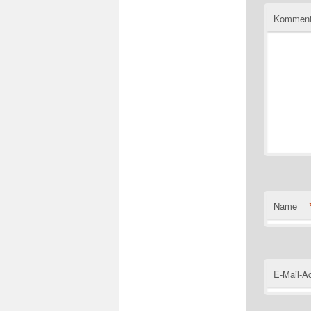
Komment
Name
E-Mail-A