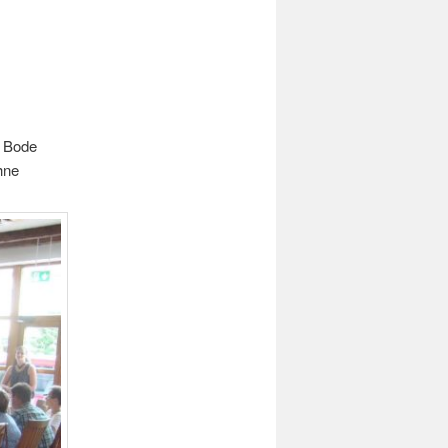
d Bode
hne