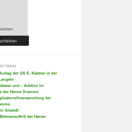
peichern.
BEITRÄGE
chultag der GS E. Kästner in der
 Langeln
nbasar und – Auktion im
tz der Harzer Kramms
tgliedervollversammlung der
ramms
in Silstedt
 Bühnenauftritt der Harzer