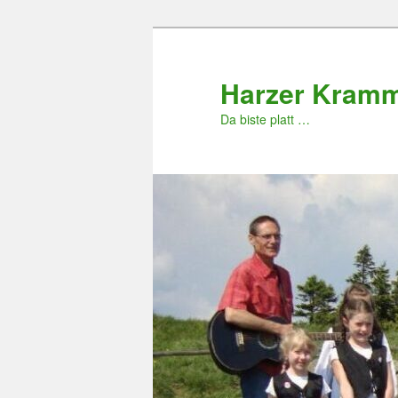
Zum
primären
Inhalt
Harzer Kram
springen
Da biste platt …