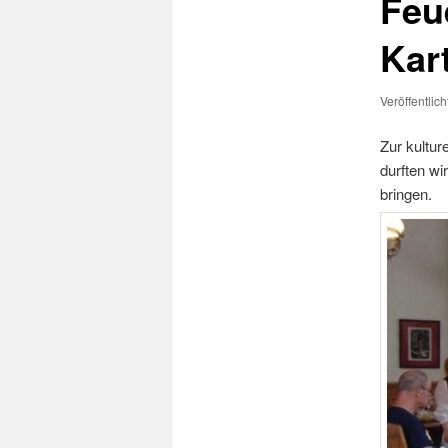
Feu
Kar
Veröffentlic
Zur kultu
durften w
bringen.