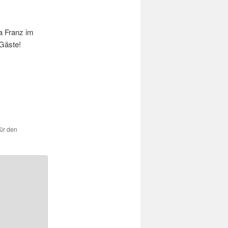
a Franz im
 Gäste!
für den