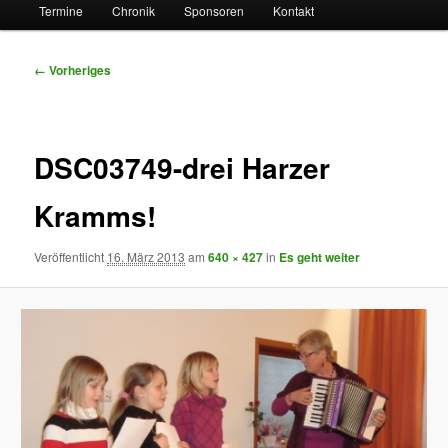
Termine
Chronik
Sponsoren
Kontakt
Bilder-
← Vorheriges
Navigation
DSC03749-drei Harzer
Kramms!
Veröffentlicht
16. März 2013
am
640 × 427
in
Es geht weiter