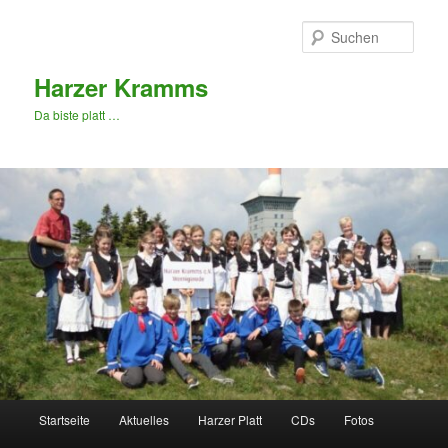
Zum
primären
Such
Inhalt
springen
Harzer Kramms
Da biste platt …
Hauptmenü
Startseite
Aktuelles
Harzer Platt
CDs
Fotos