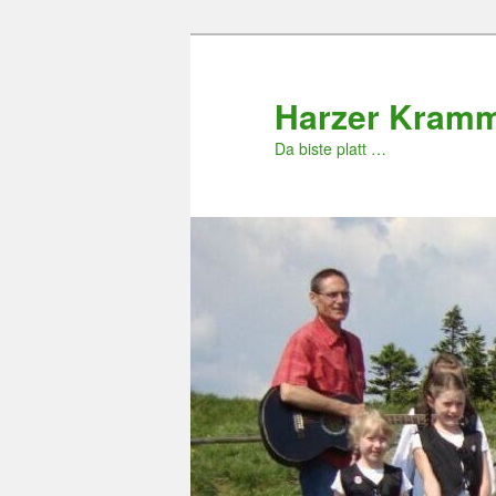
Zum
primären
Inhalt
Harzer Kram
springen
Da biste platt …