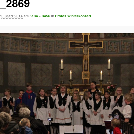
_2869
t
3. März 2014
am
5184 × 3456
in
Erstes Winterkonzert