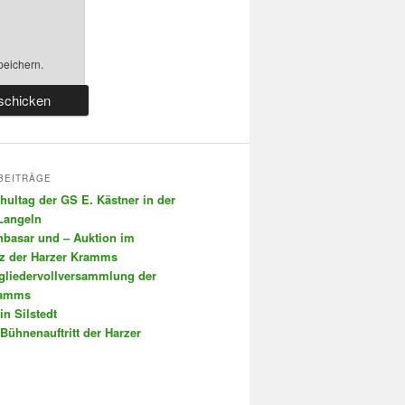
peichern.
BEITRÄGE
chultag der GS E. Kästner in der
 Langeln
nbasar und – Auktion im
tz der Harzer Kramms
tgliedervollversammlung der
ramms
in Silstedt
 Bühnenauftritt der Harzer