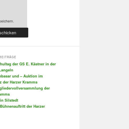
peichern.
BEITRÄGE
chultag der GS E. Kästner in der
 Langeln
nbasar und – Auktion im
tz der Harzer Kramms
tgliedervollversammlung der
ramms
in Silstedt
 Bühnenauftritt der Harzer