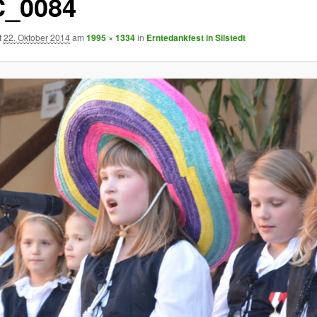
_0084
t
22. Oktober 2014
am
1995 × 1334
in
Erntedankfest in Silstedt