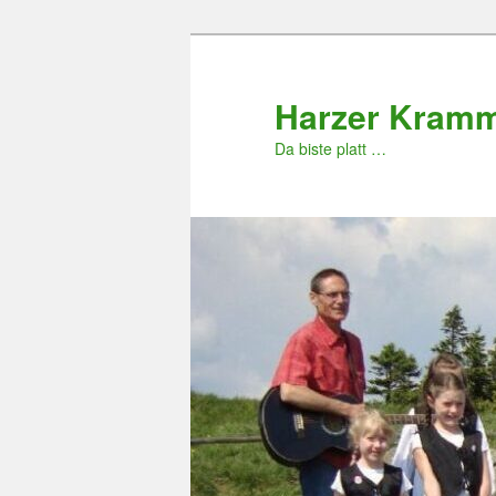
Zum
primären
Inhalt
Harzer Kram
springen
Da biste platt …