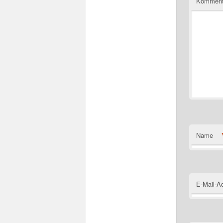
Komment
Name
E-Mail-A