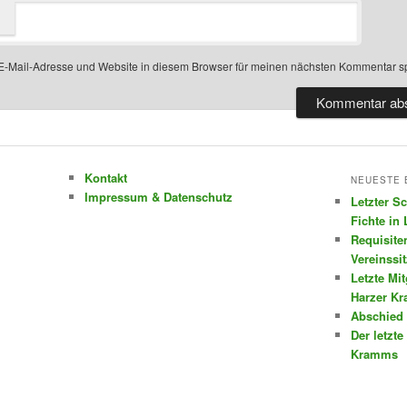
-Mail-Adresse und Website in diesem Browser für meinen nächsten Kommentar s
Kontakt
NEUESTE 
Impressum & Datenschutz
Letzter S
Fichte in
Requisite
Vereinssi
Letzte Mi
Harzer K
Abschied 
Der letzte
Kramms