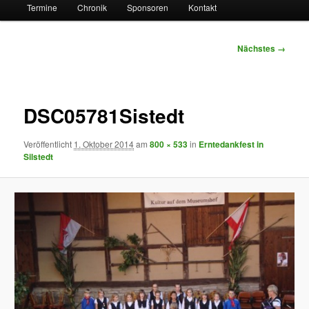
Termine
Chronik
Sponsoren
Kontakt
Bilder-
Nächstes →
Navigation
DSC05781Sistedt
Veröffentlicht
1. Oktober 2014
am
800 × 533
in
Erntedankfest in
Silstedt