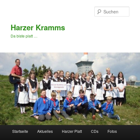
Zum
primären
Such
Inhalt
springen
Harzer Kramms
Da biste platt …
Hauptmenü
Startseite
Aktuelles
Harzer Platt
CDs
Fotos