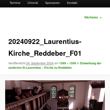
Termine
Chronik
Sponsoren
Kontakt
Bilder-
Nächstes →
Navigation
20240922_Laurentius-
Kirche_Reddeber_F01
Veröffentlicht
24. September 2024
am
1599 × 1599
in
Einweihung der
sanierten St.Laurentius – Kirche zu Reddeber