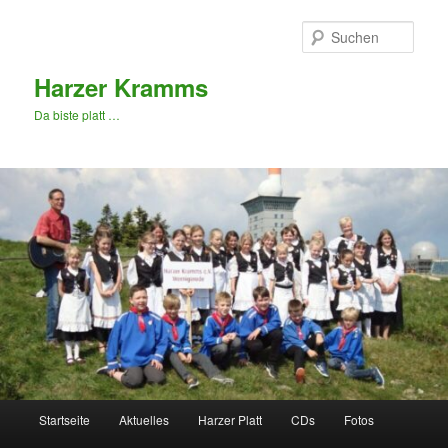
Zum
primären
Such
Inhalt
springen
Harzer Kramms
Da biste platt …
Hauptmenü
Startseite
Aktuelles
Harzer Platt
CDs
Fotos