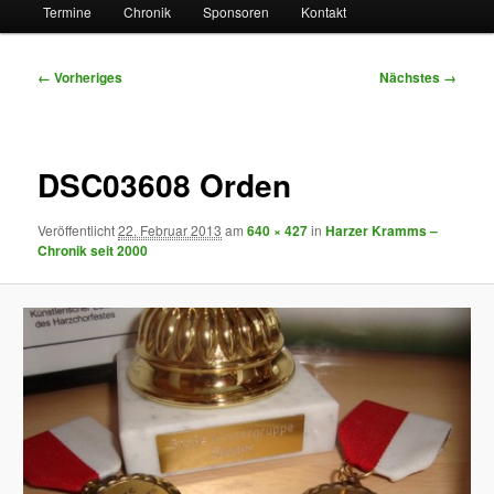
Termine
Chronik
Sponsoren
Kontakt
Bilder-
← Vorheriges
Nächstes →
Navigation
DSC03608 Orden
Veröffentlicht
22. Februar 2013
am
640 × 427
in
Harzer Kramms –
Chronik seit 2000