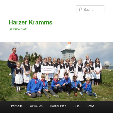
Zum
primären
Such
Inhalt
springen
Harzer Kramms
Da biste platt …
Hauptmenü
Startseite
Aktuelles
Harzer Platt
CDs
Fotos