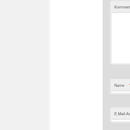
Komment
Name
E-Mail-A