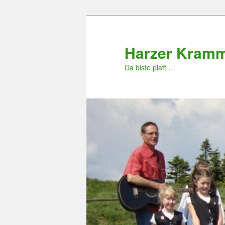
Zum
primären
Inhalt
Harzer Kram
springen
Da biste platt …