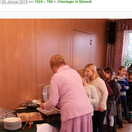
t
29. Januar 2019
am
1024 × 768
in
Chorlager in Silstedt