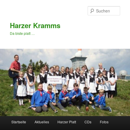
Zum
primären
Such
Inhalt
springen
Harzer Kramms
Da biste platt …
Hauptmenü
Startseite
Aktuelles
Harzer Platt
CDs
Fotos