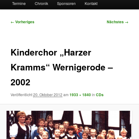
Termine
Chronik
Sponsoren
Kontakt
Bilder-
← Vorheriges
Nächstes →
Navigation
Kinderchor „Harzer
Kramms“ Wernigerode –
2002
Veröffentlicht
20. Oktober 2012
am
1933 × 1840
in
CDs