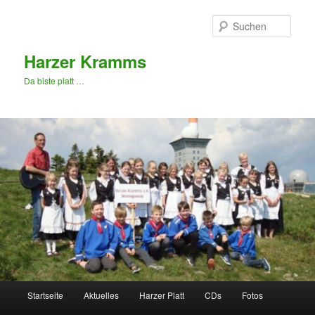
Zum
primären
Such
Inhalt
springen
Harzer Kramms
Da biste platt …
Hauptmenü
Startseite
Aktuelles
Harzer Platt
CDs
Fotos