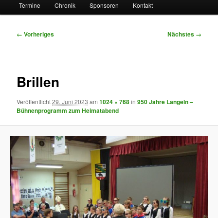
Termine
Chronik
Sponsoren
Kontakt
Bilder-
← Vorheriges
Nächstes →
Navigation
Brillen
Veröffentlicht
29. Juni 2023
am
1024 × 768
in
950 Jahre Langeln –
Bühnenprogramm zum Heimatabend