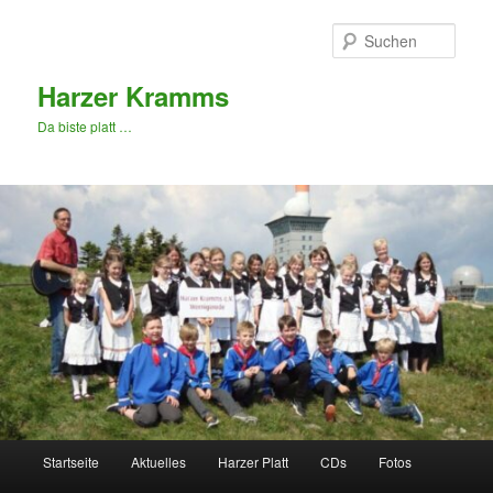
Zum
primären
Such
Inhalt
springen
Harzer Kramms
Da biste platt …
Hauptmenü
Startseite
Aktuelles
Harzer Platt
CDs
Fotos